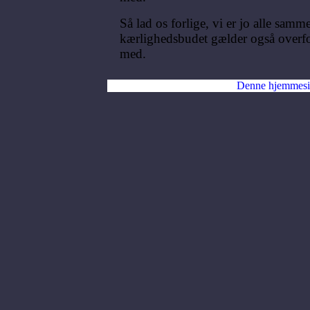
Så lad os forlige, vi er jo alle sam
kærlighedsbudet gælder også overfo
med.
Denne hjemmesi