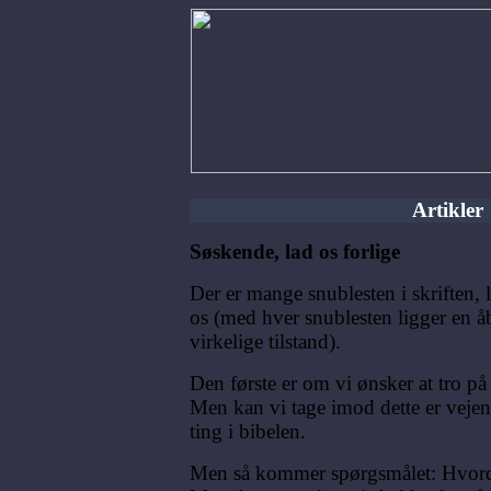
Artikler
Søskende, lad os forlige
Der er mange snublesten i skriften, 
os (med hver snublesten ligger en 
virkelige tilstand).
Den første er om vi ønsker at tro på
Men kan vi tage imod dette er vejen
ting i bibelen.
Men så kommer spørgsmålet: Hvordan