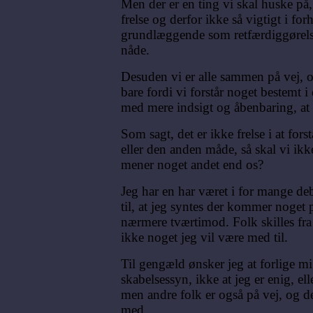
Men der er en ting vi skal huske på, e
frelse og derfor ikke så vigtigt i forh
grundlæggende som retfærdiggørelse,
nåde.
Desuden vi er alle sammen på vej, o
bare fordi vi forstår noget bestemt 
med mere indsigt og åbenbaring, at 
Som sagt, det er ikke frelse i at for
eller den anden måde, så skal vi ikk
mener noget andet end os?
Jeg har en har været i for mange de
til, at jeg syntes der kommer noget 
nærmere tværtimod. Folk skilles fra
ikke noget jeg vil være med til.
Til gengæld ønsker jeg at forlige m
skabelsessyn, ikke at jeg er enig, e
men andre folk er også på vej, og d
med.